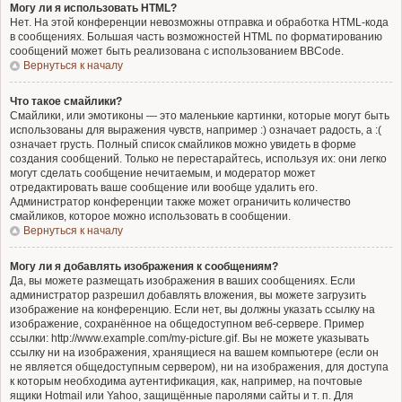
Могу ли я использовать HTML?
Нет. На этой конференции невозможны отправка и обработка HTML-кода
в сообщениях. Большая часть возможностей HTML по форматированию
сообщений может быть реализована с использованием BBCode.
Вернуться к началу
Что такое смайлики?
Смайлики, или эмотиконы — это маленькие картинки, которые могут быть
использованы для выражения чувств, например :) означает радость, а :(
означает грусть. Полный список смайликов можно увидеть в форме
создания сообщений. Только не перестарайтесь, используя их: они легко
могут сделать сообщение нечитаемым, и модератор может
отредактировать ваше сообщение или вообще удалить его.
Администратор конференции также может ограничить количество
смайликов, которое можно использовать в сообщении.
Вернуться к началу
Могу ли я добавлять изображения к сообщениям?
Да, вы можете размещать изображения в ваших сообщениях. Если
администратор разрешил добавлять вложения, вы можете загрузить
изображение на конференцию. Если нет, вы должны указать ссылку на
изображение, сохранённое на общедоступном веб-сервере. Пример
ссылки: http://www.example.com/my-picture.gif. Вы не можете указывать
ссылку ни на изображения, хранящиеся на вашем компьютере (если он
не является общедоступным сервером), ни на изображения, для доступа
к которым необходима аутентификация, как, например, на почтовые
ящики Hotmail или Yahoo, защищённые паролями сайты и т. п. Для