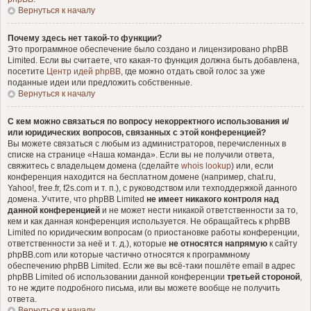
Вернуться к началу
Почему здесь нет такой-то функции?
Это программное обеспечение было создано и лицензировано phpBB
Limited. Если вы считаете, что какая-то функция должна быть добавлена,
посетите
Центр идей phpBB
, где можно отдать свой голос за уже
поданные идеи или предложить собственные.
Вернуться к началу
С кем можно связаться по вопросу некорректного использования и/
или юридических вопросов, связанных с этой конференцией?
Вы можете связаться с любым из администраторов, перечисленных в
списке на странице «Наша команда». Если вы не получили ответа,
свяжитесь с владельцем домена (сделайте
whois lookup
) или, если
конференция находится на бесплатном домене (например, chat.ru,
Yahoo!, free.fr, f2s.com и т. п.), с руководством или техподдержкой данного
домена. Учтите, что phpBB Limited
не имеет никакого контроля над
данной конференцией
и не может нести никакой ответственности за то,
кем и как данная конференция используется. Не обращайтесь к phpBB
Limited по юридическим вопросам (о приостановке работы конференции,
ответственности за неё и т. д.), которые
не относятся напрямую
к сайту
phpBB.com или которые частично относятся к программному
обеспечению phpBB Limited. Если же вы всё-таки пошлёте email в адрес
phpBB Limited об использовании данной конференции
третьей стороной
,
то не ждите подробного письма, или вы можете вообще не получить
ответа.
Вернуться к началу